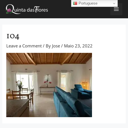
Skip
Navegação
Portuguese
MAI
to
de
content
artigos
ME
104
Leave a Comment
/ By
Jose
/
Maio 23, 2022